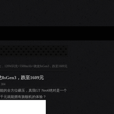
iQOO手机激活量份额连续15周超过5% 同比实现大涨...
064期韩若冰大乐透预测奖号：9+
，120W闪充+5500mAh+骁龙8sGen3，跌至1609元
8sGen3，跌至1609元
304
的全方位碾压，真我GT Neo6绝对是一个
花千元就能拥有旗舰机的体验？