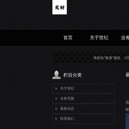
首页
关于世纪
业
性价比“机皇”诞生，120W闪充+5500mAh+骁
栏目分类
关于世纪
业务范围
最新动态
联系我们