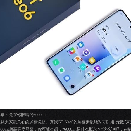
幕：亮瞎你眼睛的6000nit
先从大家最关心的屏幕说起。真我GT Neo6的屏幕素质绝对可以用“无敌
000nit超高亮度屏幕，你可能会想，“6000nit是什么概念？”这么说