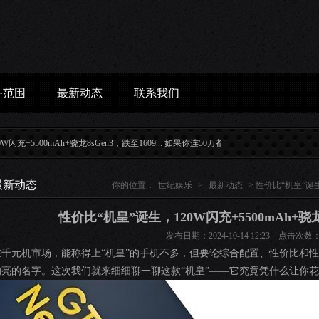
务范围
最新动态
联系我们
龙8sGen3，跌至1609...
如果你连50万都没有，请记住这些话_生活_情绪_让你在...
最新动态
你的位置：
世纪娱乐
>
最新动态
> 性价比“机皇”诞生
性价比“机皇”诞生，120W闪充+5500mAh+骁龙
发布日期：2024-10-14 12:23 点击次数：
在千元机市场，能称得上“机皇”的手机不多，但要论综合配置、性价比和性能
响亮的名字。这次我们就来细细聊一聊这款“机皇”——它究竟凭什么让你