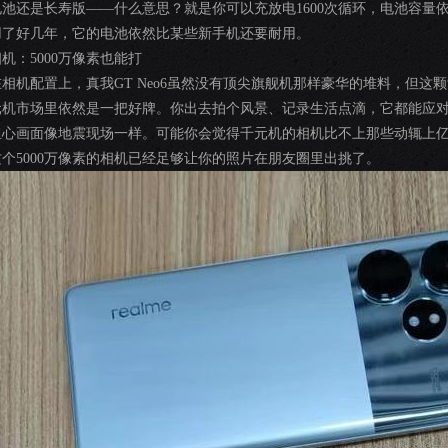
电池还是长寿版——什么意思？就是你可以充放电1600次循环，电池容量
用了好几年，它的电池依然比某些新手机还要耐用。
机：5000万像素也能打
在相机配置上，真我GT Neo6虽然没有顶尖旗舰机那样豪华的堆料，但这颗索
元机市场里依然是一把好牌。你出去拍个风景、记录生活点滴，它都能应对
担心画面像地震现场一样。可能你会觉得千元机的相机比不上那些动辄上
这个5000万像素的相机已经足够让你的照片在朋友圈里出挑了。