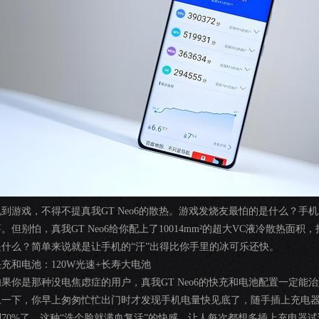
说到游戏，不得不提真我GT Neo6的散热。游戏发烧友最怕的是什么？
薯。但别怕，真我GT Neo6给你配上了10014mm²的超大VC液冷散热面
是什么？简单来说就是让手机的“汗”出得比你手里的冰可乐还快。
快充和电池：120W光速+长寿大电池
如果你是那种没电焦虑症的用户，真我GT Neo6的快充和电池配置一定能
象一下，你早上匆匆忙忙出门时才发现手机电量快见底了，随手插上充电
到70%了。这种“洗个脸就满血复活”的快感，让人每次都想多插上充电器试