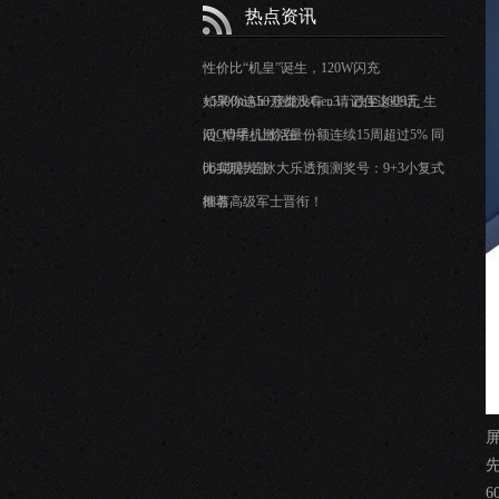
热点资讯
性价比“机皇”诞生，120W闪充
+5500mAh+骁龙8sGen3，跌至1609元
如果你连50万都没有，请记住这些话_生
活_情绪_让你在
iQOO手机激活量份额连续15周超过5% 同
比实现大涨
064期韩若冰大乐透预测奖号：9+3小复式
推荐
88名高级军士晋衔！
屏
6