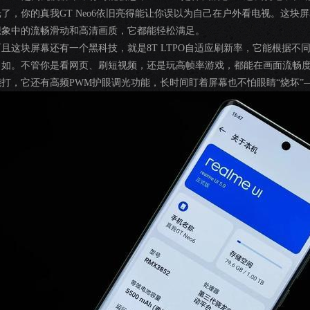
光了，你的真我GT Neo6依旧亮得能让你误以为自己在户外看电视。这
想象中的流畅滑动和高清画质，它都能轻松满足。
而且这块屏幕还有一个黑科技，就是8T LTPO自适应刷新率，它能根据不同场
自如。不管你是看网页、刷短视频，还是玩高帧率游戏，都能在画面流畅
能打，它还有高频PWM护眼调光功能，长时间盯着屏幕也不怕眼睛“烧坏”