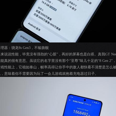
理器：骁龙8s Gen3，不输旗舰
再来说说性能，毕竟没有强劲的“心脏”，再好的屏幕也是白搭。真我GT Neo6
能真的很有意思。虽说它的名字里没有那个“至尊”味儿十足的“8 Gen 2”，
游戏性能上，它稳如泰山，帧率高得让你手中的敌人都快看不清楚是怎么
色，意味着你不需要因为玩了一会儿游戏就抱着充电器过日子。