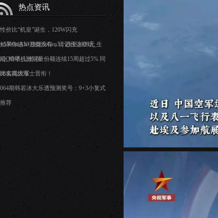
热点资讯
性价比“机皇”诞生，120W闪充
+5500mAh+骁龙8sGen3，跌至1609元
如果你连50万都没有，请记住这些话_生
活_情绪_让你在
iQOO手机激活量份额连续15周超过5% 同
比实现大涨
88名高级军士晋衔！
064期韩若冰大乐透预测奖号：9+3小复式
推荐